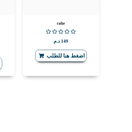
colie
149
د.م
اضغط هنا للطلب