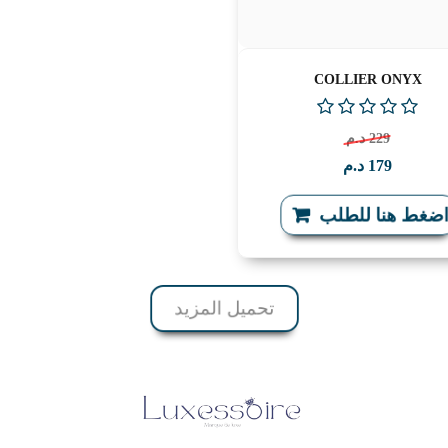
COLLIER ONYX
229
د.م
179
د.م
اضغط هنا للطلب
تحميل المزيد